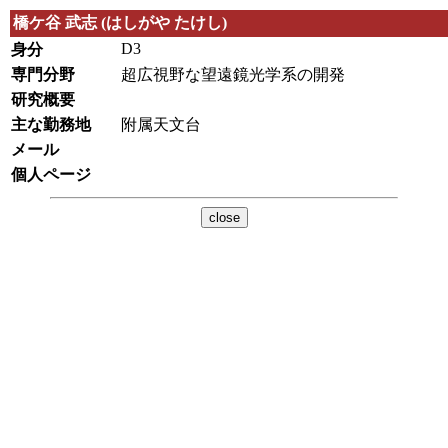
橋ケ谷 武志 (はしがや たけし)
D3
身分
専門分野
超広視野な望遠鏡光学系の開発
研究概要
主な勤務地
附属天文台
メール
個人ページ