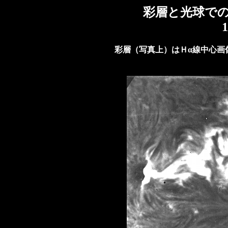
彩層と光球で
1
彩層（写真上）はＨα線中心画像