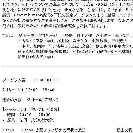
して頂き、それらについての議論に基づいて、Solar-Bをはじめとした衛星
測と地上観測装置の科学目的を更に発展させることを目指しています。Revie
講演、Contribution講演を下記の暫定プログラムのように計画していま
多くの皆様の積極的なご講演申し込みとご参加をお願い致します。なおこの
究会は、黒河宏企先生の御退官記念研究会を兼ねております。

世話人  柴田一成、北井礼三郎、上野悟、野上大作、永田伸一、黒河宏企、
　　　　山内洋平(京都大学)、桜井隆、常田佐久、渡邊鉄哉、末松芳法、

　　　　一本潔、花岡庸一郎、浅井歩(国立天文台)、横山央明(東京大学)、
　　　　秋岡眞樹(情報通信研究機構)、小杉健郎(宇宙航空研究開発機構)、
　　　　増田智(名古屋大学)

プログラム案    2006.01.30

2月6日(月) 13:00 -18:40

開会の挨拶: 柴田一成(京都大学)

[セッション1：強いフレア現象]

- 時間: 13:10 - 15:30

- 座長: 柴田一成(京都大学)

13:10 - 13:50 太陽フレア研究の現状と展望　　　　　　　　横山央明(