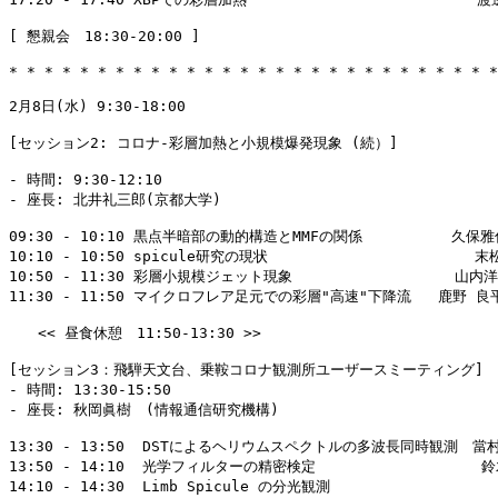
[ 懇親会　18:30-20:00 ]

* * * * * * * * * * * * * * * * * * * * * * * * * * * *
2月8日(水) 9:30-18:00

[セッション2: コロナ-彩層加熱と小規模爆発現象 (続）]

- 時間: 9:30-12:10

- 座長: 北井礼三郎(京都大学)

09:30 - 10:10 黒点半暗部の動的構造とMMFの関係          久
10:10 - 10:50 spicule研究の現状                   　　
10:50 - 11:30 彩層小規模ジェット現象              　　 山内
11:30 - 11:50 マイクロフレア足元での彩層"高速"下降流   鹿野 良
　　<< 昼食休憩　11:50-13:30 >>

[セッション3：飛騨天文台、乗鞍コロナ観測所ユーザースミーティング]

- 時間: 13:30-15:50

- 座長: 秋岡眞樹　(情報通信研究機構)

13:30 - 13:50  DSTによるヘリウムスペクトルの多波長同時観測　當
13:50 - 14:10  光学フィルターの精密検定 　               
14:10 - 14:30  Limb Spicule の分光観測              