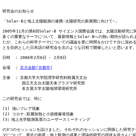
研究会のお知らせ

「Solar-Bと地上太陽観測の連携−太陽研究の新展開に向けて−」

2005年11月の第6回Solar-B サイエンス国際会議では、太陽活動研究に関
多くの重要なテーマについて、最新情報とSolar-Bへの熱い期待が語られま
たが、これらの科学テーマについての議論を更に時間をかけて十分に深める
とを目的とした日本語の研究会を次のような日程で開催したいと思います。
日時  : 2006年2月6日 - 2月8日

会場  : 
京大会館(京都市)
主催  : 京都大学大学院理学研究科附属天文台

        国立天文台太陽天体プラズマ研究部

        名古屋大学太陽地球環境研究所

この研究会では、特に

(1) 強いフレア現象

(2) コロナ-彩層加熱と小規模爆発現象

(3）地上光学観測装置のユーザースミーティング

の3つのセッションを設けました。それぞれのセッションに関係した研究テー
マについて、最近の衛星・地上観測の成果と理論的研究の現状を皆さんに紹