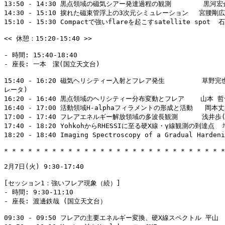
13:50 - 14:30 黒点領域の磁気シアー発達過程の観測        黒河宏
14:30 - 15:10 捩れた磁束管浮上の3次元シミュレーション　 宮腰剛広
15:10 - 15:30 Compactで強いflareを起こすsatellite spot 
<< 休憩：15:20-15:40 >>

- 時間: 15:40-18:40

- 座長: 一本　潔(国立天文台)

15:40 - 16:20 磁気ヘリシティー入射とフレア発生　　      草野完
レータ)

16:20 - 16:40 黒点領域のヘリシティー分布変動とフレア    山本 哲
16:40 - 17:00 活動領域H-alphaフィラメントの形成と活動   岡本丈
17:00 - 17:40 フレアエネルギー解放領域の多波長観測      浅井歩
17:40 - 18:20 YohkohからRHESSIに至る硬X線・γ線観測の到達点 
18:20 - 18:40 Imaging Spectroscopy of a Gradual Hard
* * * * * * * * * * * * * * * * * * * * * * * * * * * *
2月7日(火) 9:30-17:40

[セッション1：強いフレア現象（続）]

- 時間: 9:30-11:10

- 座長: 渡邊鉄哉 (国立天文台）

09:30 - 09:50 フレアの主要エネルギー変換、硬X線スペクトル 平山　