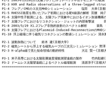
P1-2 2005年1月20日の太陽フレアに伴うチベット中性子モニターの観測 
P1-3 HXR and Radio observations of a three-legged st
P1-4 フレア／CMEの３次元MHDシミュレーション     塩田  大幸(京都
P1-5 RHESSI衛星を用いたフレア初期における硬X線源の解析 宮腰　純(
P1-6 太陽中性子観測による、太陽フレア現象中におけるイオン加速機構の研
P1-7 太陽フレアにおけるリコネクション・ジェットの内部衝撃波     田
P1-8 2003/5/29 X1.2フレア非熱的放射のスペクトル解析     簑島　
P1-9 太陽フレアにおけるPlasmoid-Induced-Reconnectionの
P1-10 浮上磁場に伴う磁気リコネクションの数値シミュレーション 清水雅
P2-1 波動加熱について   鈴木 建(京都大学)

P2-2 磁気シートから浮上する磁気ループの三次元シミュレーション 野澤 
P2-3 H-alpha線で見た短命領域の動的特性         大辻 賢一(京都大
P3-1 米子高専における太陽彩層速度場観測望遠鏡の製作     竹内彰継(
P3-2 ドームレス太陽望遠鏡によるベクトル磁場観測   清原淳子(京都大学