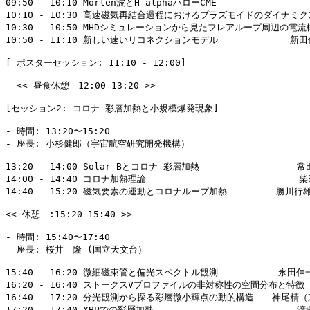
09:50 - 10:10 Morten波とH-alphaハローCME              
10:10 - 10:30 高速磁気再結合過程におけるプラズモイドのダイナミク
10:30 - 10:50 MHDシミュレーションから見たフレアループ周辺の電流
10:50 - 11:10 新しい速いリコネクションモデル             新
[ ポスターセッション: 11:10 - 12:00]

  << 昼食休憩　12:00-13:20 >>

[セッション2: コロナ-彩層加熱と小規模爆発現象]

- 時間: 13:20〜15:20

- 座長: 小杉健郎（宇宙航空研究開発機構）

13:20 - 14:00 Solar-Bとコロナ-彩層加熱　               
14:00 - 14:40 コロナ加熱理論　                         
14:40 - 15:20 磁気要素の運動とコロナループ加熱    　　　勝川行雄
<< 休憩　:15:20-15:40 >>

- 時間: 15:40〜17:40

- 座長: 桜井　隆 (国立天文台）

15:40 - 16:20 微細磁束管と偏光スペクトル観測      　　　永田伸
16:20 - 16:40 ストークスVプロファイルの非対称性の空間分布と特徴 
16:40 - 17:20 分光観測から探る彩層微小輝点の動的構造　　神尾精（
17:20 - 17:40 XBPでの彩層加熱                   　 　 