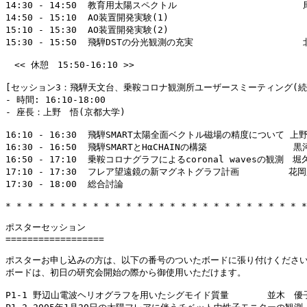
14:30 - 14:50  教育用太陽スペクトル                     
14:50 - 15:10  AO装置開発実験(1) 　                
15:10 - 15:30  AO装置開発実験(2) 　                   
15:30 - 15:50  飛騨DSTの分光観測の充実                  
　<< 休憩　15:50-16:10 >>

[セッション3：飛騨天文台、乗鞍コロナ観測所ユーザースミーティング(続）
- 時間: 16:10-18:00

- 座長：上野　悟(京都大学)

16:10 - 16:30  飛騨SMART太陽全面ベクトル磁場の精度について 上野
16:30 - 16:50  飛騨SMARTとHαCHAINの構築　　　　　　      
16:50 - 17:10  乗鞍コロナグラフによるcoronal wavesの観測　
17:10 - 17:30  フレア望遠鏡の新マグネトグラフ計画         花
17:30 - 18:00  総合討論

* * * * * * * * * * * * * * * * * * * * * * * * * * * *
ポスターセッション

==================

ポスターお申し込みの方は、以下の番号のついたボードに張り付けください
ボードは、初日の研究会開始の際から御使用いただけます。

P1-1 野辺山電波ヘリオグラフを用いたシグモイド質量       並木　優