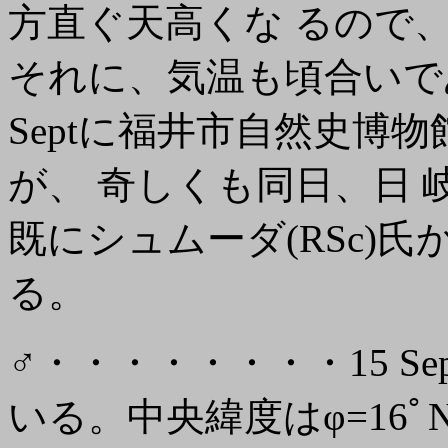
方直ぐ天高くな るので
それに、気温も頃合いであ
Septに福井市自然史博
が、 奇しくも同日、日 
既にシュムーダ(RSc)
る。
♂・・・・・・・・15 Se
いる。中央緯度はφ=16ﾟ