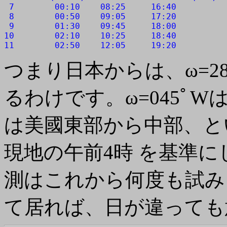
 7        00:10    08:25     16:40

 8        00:50    09:05     17:20

 9        01:30    09:45     18:00

10        02:10    10:25     18:40

つまり日本からは、ω=2
るわけです。ω=045ﾟWは
は美國東部から中部、と
現地の午前4時 を基準に
測はこれから何度も試み
て居れば、日が違っても