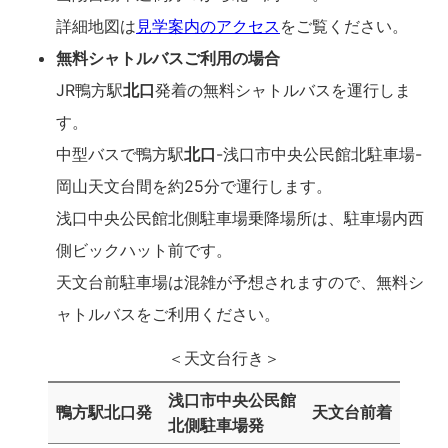
詳細地図は
見学案内のアクセス
をご覧ください。
無料シャトルバスご利用の場合
JR鴨方駅
北口
発着の無料シャトルバスを運行しま
す。
中型バスで鴨方駅
北口
-浅口市中央公民館北駐車場-
岡山天文台間を約25分で運行します。
浅口中央公民館北側駐車場乗降場所は、駐車場内西
側ビックハット前です。
天文台前駐車場は混雑が予想されますので、無料シ
ャトルバスをご利用ください。
＜天文台行き＞
浅口市中央公民館
鴨方駅北口発
天文台前着
北側駐車場発