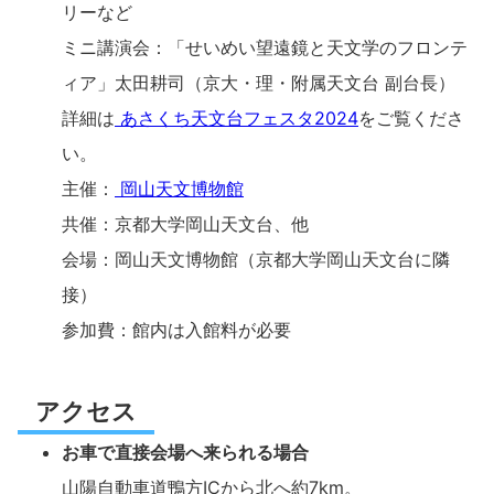
リーなど
ミニ講演会：「せいめい望遠鏡と天文学のフロンテ
ィア」太田耕司（京大・理・附属天文台 副台長）
詳細は
あさくち天文台フェスタ2024
をご覧くださ
い。
主催：
岡山天文博物館
共催：京都大学岡山天文台、他
会場：岡山天文博物館（京都大学岡山天文台に隣
接）
参加費：館内は入館料が必要
アクセス
お車で直接会場へ来られる場合
山陽自動車道鴨方ICから北へ約7km。