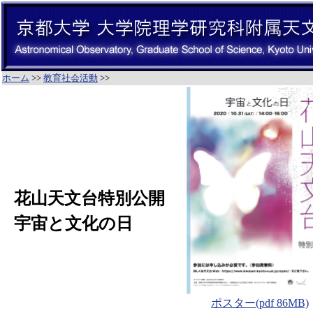
ホーム
>>
教育社会活動
>>
花山天文台特別公開
宇宙と文化の日
ポスター(pdf 86MB)