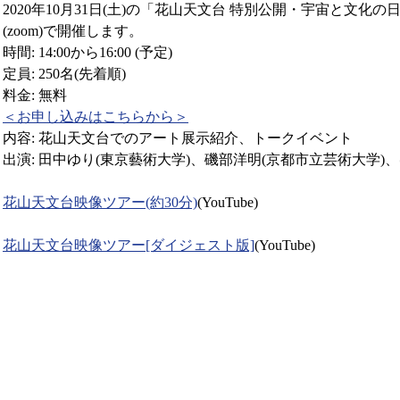
2020年10月31日(土)の「花山天文台 特別公開・宇宙と文化
(zoom)で開催します。
時間: 14:00から16:00 (予定)
定員: 250名(先着順)
料金: 無料
＜お申し込みはこちらから＞
内容: 花山天文台でのアート展示紹介、トークイベント
出演: 田中ゆり(東京藝術大学)、磯部洋明(京都市立芸術大学)
花山天文台映像ツアー(約30分)
(YouTube)
花山天文台映像ツアー[ダイジェスト版]
(YouTube)