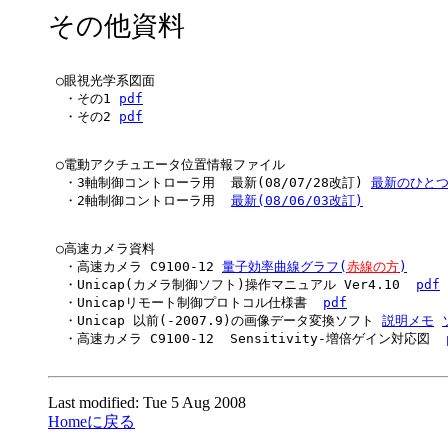
その他資料
 ○眼視光学系図面

  ・その1 
pdf
  ・その2 
pdf
 ○電動アクチュエータ位置情報ファイル

  ・3軸制御コントローラ用  最新(08/07/28改訂) 
最新のひとつ前
  ・2軸制御コントローラ用  
最新(08/06/03改訂)
 ○高速カメラ資料

  ・高速カメラ C9100-12 
量子効率曲線グラフ(
赤線の方
)
  ・Unicap(カメラ制御ソフト)操作マニュアル Ver4.10  
pdf
  ・Unicapリモート制御プロトコル仕様書  
pdf
  ・Unicap 以前(-2007.9)の画像データ変換ソフト 
説明メモ
  ・高速カメラ C9100-12  Sensitivity-増倍ゲイン対応図  
Last modified: Tue 5 Aug 2008
Homeに戻る