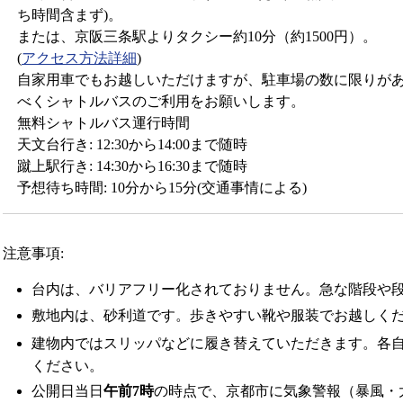
ち時間含まず)。
または、京阪三条駅よりタクシー約10分（約1500円）。
(
アクセス方法詳細
)
自家用車でもお越しいただけますが、駐車場の数に限りがあ
べくシャトルバスのご利用をお願いします。
無料シャトルバス運行時間
天文台行き: 12:30から14:00まで随時
蹴上駅行き: 14:30から16:30まで随時
予想待ち時間: 10分から15分(交通事情による)
注意事項:
台内は、バリアフリー化されておりません。急な階段や
敷地内は、砂利道です。歩きやすい靴や服装でお越しく
建物内ではスリッパなどに履き替えていただきます。各
ください。
公開日当日
午前7時
の時点で、京都市に気象警報（暴風・