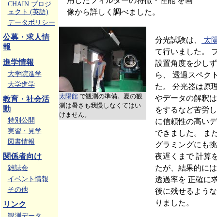
用したフィルターの特徴・性能 を画
CHAIN プロジ
像から詳しく調べました。
ェクト (英語)
データポリシー
公募・求人情
分光試験は、
太
報
て行いました。 
進学情報
設置角度を少しず
大学院進学
ら、 透過スペク
大学進学
た。 分光器は原
太陽館
で観測の準備。夏の観
やデータの解釈は
教育・社会活
測は暑さも我慢しなくてはい
動
をするなど苦労し
けません。
特別公開
に信頼性の高いデ
実習・見学
できました。 ま
図書情報
グラミングにも挑
夜遅くまで 計算
関係者向け
たが、結果的には
雑誌会
イベント情報
透過率を 正確に
その他
後に残せるような
りました。
リンク
観測データ