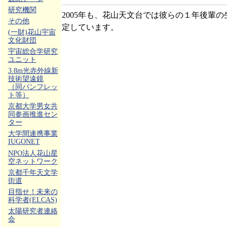
研究機関
2005年も、花山天文台では彼らの１年後輩
その他
定しています。
(一財)花山宇宙
文化財団
宇宙総合学研究
ユニット
3.8m光赤外線新
技術望遠鏡
（同パンフレッ
ト等）
京都大学男女共
同参画推進セン
ター
大学間連携事業
IUGONET
NPO法人花山星
空ネットワーク
京都千年天文学
街道
目指せ！未来の
科学者(ELCAS)
太陽研究者連絡
会