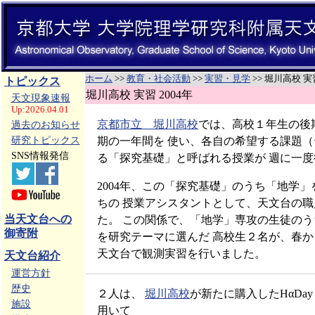
ホーム
>>
教育・社会活動
>>
実習・見学
>> 堀川高校 実習
トピックス
堀川高校 実習 2004年
天文現象速報
Up:2026.04.01
京都市立 堀川高校
では、高校１年生の後
過去のお知らせ
期の一年間を 使い、各自の希望する課題
研究トピックス
SNS情報発信
る「探究基礎」と呼ばれる授業が 週に一
2004年、この「探究基礎」のうち「地学
ちの 授業アシスタントとして、天文台の
当天文台への
た。 この関係で、「地学」専攻の生徒の
御寄附
を研究テーマに選んだ 高校生２名が、春
天文台で観測実習を行いました。
天文台紹介
運営方針
歴史
２人は、
堀川高校
が新たに購入したHαDay 
施設
用いて