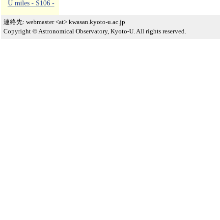
U miles - S106 -
連絡先: webmaster <at> kwasan.kyoto-u.ac.jp
Copyright © Astronomical Observatory, Kyoto-U. All rights reserved.