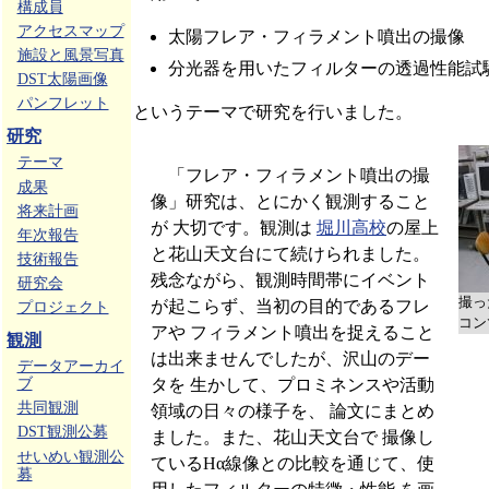
構成員
アクセスマップ
太陽フレア・フィラメント噴出の撮像
施設と風景写真
分光器を用いたフィルターの透過性能試
DST太陽画像
パンフレット
というテーマで研究を行いました。
研究
テーマ
「フレア・フィラメント噴出の撮
成果
像」研究は、とにかく観測すること
将来計画
が 大切です。観測は
堀川高校
の屋上
年次報告
と花山天文台にて続けられました。
技術報告
残念ながら、観測時間帯にイベント
研究会
撮っ
が起こらず、当初の目的であるフレ
プロジェクト
コン
アや フィラメント噴出を捉えること
観測
は出来ませんでしたが、沢山のデー
データアーカイ
タを 生かして、プロミネンスや活動
ブ
共同観測
領域の日々の様子を、 論文にまとめ
DST観測公募
ました。また、花山天文台で 撮像し
せいめい観測公
ているHα線像との比較を通じて、使
募