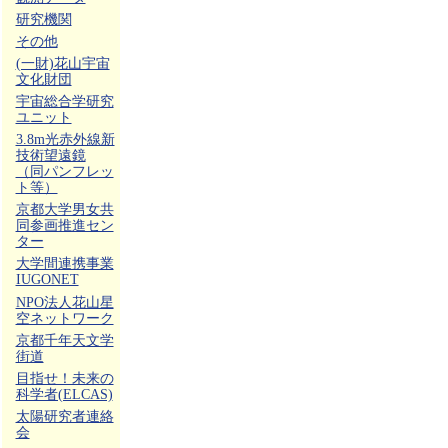
研究機関
その他
(一財)花山宇宙
文化財団
宇宙総合学研究
ユニット
3.8m光赤外線新
技術望遠鏡
（同パンフレッ
ト等）
京都大学男女共
同参画推進セン
ター
大学間連携事業
IUGONET
NPO法人花山星
空ネットワーク
京都千年天文学
街道
目指せ！未来の
科学者(ELCAS)
太陽研究者連絡
会