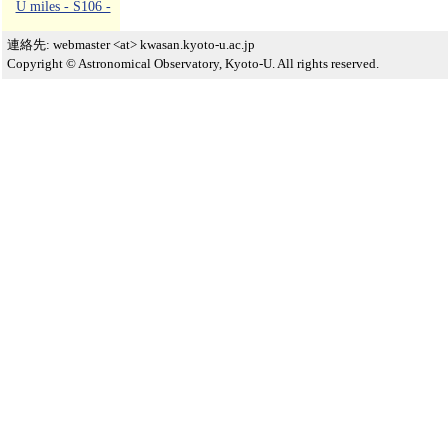
U miles - S106 -
連絡先: webmaster <at> kwasan.kyoto-u.ac.jp
Copyright © Astronomical Observatory, Kyoto-U. All rights reserved.