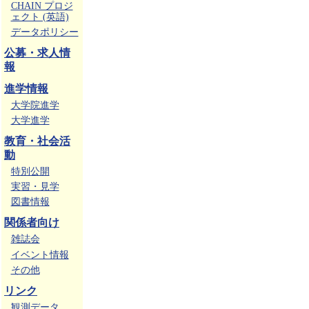
CHAIN プロジ
ェクト (英語)
データポリシー
公募・求人情
報
進学情報
大学院進学
大学進学
教育・社会活
動
特別公開
実習・見学
図書情報
関係者向け
雑誌会
イベント情報
その他
リンク
観測データ