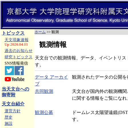
ホーム
>> 観測
トピックス
天文現象速報
観測情報
Up:2026.04.01
過去のお知らせ
研究トピックス
天文台での観測情報、データ、イベントリス
SNS情報発信
す。
データ アーカイ
観測されたデータの公開を
ブ
当天文台への
共同観測
天文台が国内外の観測機関
御寄附
に関する情報をご覧になれ
天文台紹介
運営方針
観測公募
ドームレス太陽望遠鏡(DS
歴史
す。
施設