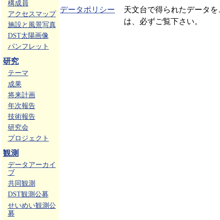
構成員
データポリシー
天文台で得られたデータを
アクセスマップ
は、必ずご覧下さい。
施設と風景写真
DST太陽画像
パンフレット
研究
テーマ
成果
将来計画
年次報告
技術報告
研究会
プロジェクト
観測
データアーカイ
ブ
共同観測
DST観測公募
せいめい観測公
募