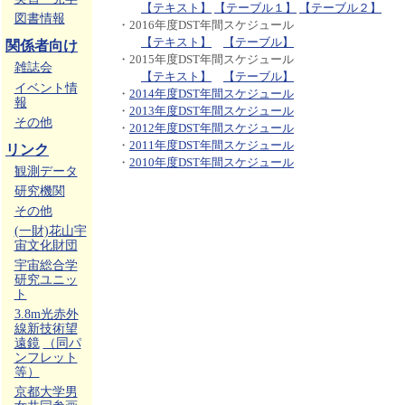
【テキスト】
【テーブル１】
【テーブル２】
図書情報
・2016年度DST年間スケジュール
【テキスト】
【テーブル】
関係者向け
・2015年度DST年間スケジュール
雑誌会
【テキスト】
【テーブル】
イベント情
・
2014年度DST年間スケジュール
報
・
2013年度DST年間スケジュール
その他
・
2012年度DST年間スケジュール
・
2011年度DST年間スケジュール
リンク
・
2010年度DST年間スケジュール
観測データ
研究機関
その他
(一財)花山宇
宙文化財団
宇宙総合学
研究ユニッ
ト
3.8m光赤外
線新技術望
遠鏡
（同パ
ンフレット
等）
京都大学男