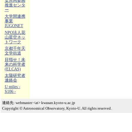
女共同参画
推進センタ
ー
大学間連携
事業
IUGONET
NPO法人花
山星空ネッ
トワーク
京都千年天
文学街道
目指せ！未
来の科学者
(ELCAS)
太陽研究者
連絡会
U miles -
S106 -
連絡先: webmaster <at> kwasan.kyoto-u.ac.jp
Copyright © Astronomical Observatory, Kyoto-U. All rights reserved.