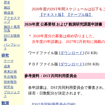
歴史
施設
2026年度のDST年間スケジュールは以下
構成員
【テキスト版】
【テーブル版】
アクセスマ
ップ
2026年度 公募要領 および 観測研究課題申請書
施設と風景
写真
＊ 2026年度分の募集は締め切りました。
DST太陽画
像
次年度の申請書は、2027年2月初旬に掲載
パンフレッ
ト
ワードファイル版 [
ダウンロード
] (51 KB)
研究
テーマ
ＰＤＦファイル版 [
ダウンロード
] (191 KB)
成果
将来計画
参考資料：DST共同利用委員会
年次報告
技術報告
研究会
各申請書は、DST共同利用委員会で審査され
プロジェク
採否・日数配分が決定されます。
ト
観測
[
DST共同利用委員会詳細
]