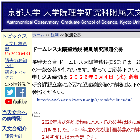
ホーム
>>
観測
>> 観測公募
トピックス
天文現象速
報
ドームレス太陽望遠鏡 観測研究課題公募
Up:2026.04.01
過去のお知
飛騨天文台 ドームレス太陽望遠鏡(DST)では、2
らせ
の一般公募を行ないます。奮ってご応募下さい
研究トピッ
申し込み締切は
２０２６年３月４日（水）必着
クス
研究課題立案に必要な望遠鏡設備の情報は以下
SNS情報発信
参照ください。
https://www.kwasan.kyoto-u.ac.jp/general/facilities/dst/
当天文台へ
(注)
の御寄附
2026年度の観測計画についての公募は既に
天文台紹介
頂きました。2027年度の観測計画募集の情報は
運営方針
2月初旬に掲示予定です。