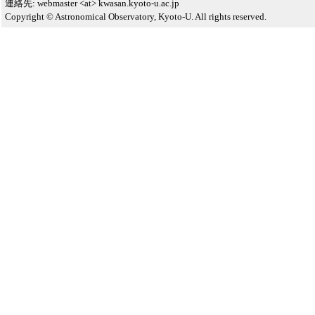
連絡先: webmaster <at> kwasan.kyoto-u.ac.jp
Copyright © Astronomical Observatory, Kyoto-U. All rights reserved.