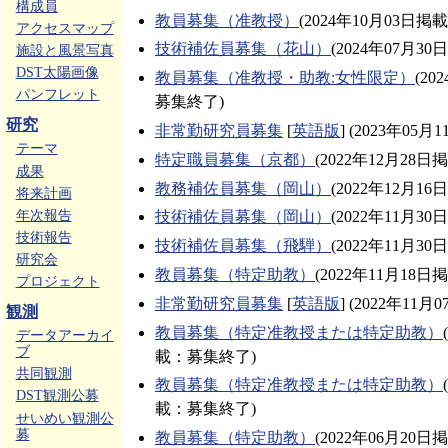
構成員
教員募集（准教授）
(2024年10月03日
アクセスマップ
技術補佐員募集（花山）
(2024年07月3
施設と風景写真
DST太陽画像
教員募集（准教授・助教:女性限定）
(20
パンフレット
募集終了)
研究
非常勤研究員募集
[
英語版
] (2023年0
テーマ
特定職員募集（京都）
(2022年12月28
成果
教務補佐員募集（岡山）
(2022年12月1
将来計画
年次報告
技術補佐員募集（岡山）
(2022年11月3
技術報告
技術補佐員募集（飛騨）
(2022年11月3
研究会
教員募集（特定助教）
(2022年11月18
プロジェクト
非常勤研究員募集
[
英語版
] (2022年1
観測
教員募集（特定准教授または特定助教）
データアーカイ
ブ
載：募集終了)
共同観測
教員募集（特定准教授または特定助教）
DST観測公募
載：募集終了)
せいめい観測公
募
教員募集（特定助教）
(2022年06月20