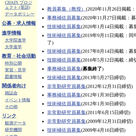
CHAIN プロジ
ェクト (英語)
教員募集（教授）
(2020年11月26日掲載
データポリシー
事務補佐員募集
(2020年11月27日掲載：
公募・求人情報
技術補佐員募集
(2020年1月14日掲載：募
進学情報
技術補佐員募集
(2019年9月11日掲載：同
大学院進学
了)
大学進学
技術補佐員募集
(2017年8月14日掲載：募
教育・社会活動
技能補佐員募集
(2016年5月12日掲載：締
特別公開
事務補佐員募集
(
募集終了
)
実習・見学
図書情報
技術補佐員募集
(2013年5月27日締切)
関係者向け
非常勤研究員募集
(2012年12月31日締切)
雑誌会
事務補佐員募集
(2012年1月30日締切)
イベント情報
技術補佐員募集
(2012年1月30日締切)
その他
非常勤研究員募集
(2011年6月15日締切)
リンク
非常勤研究員募集
(2009年12月31日締切)
観測データ
技術補佐員募集
(2009年4月16日締切)
研究機関