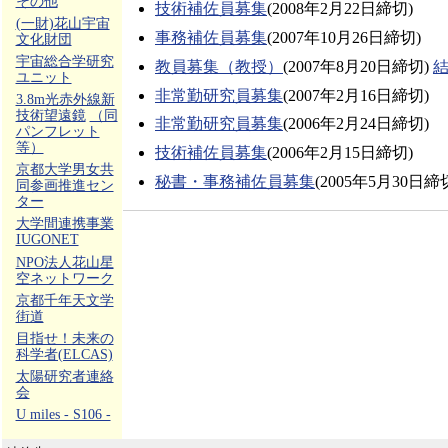
その他
技術補佐員募集
(2008年2月22日締切)
(一財)花山宇宙
事務補佐員募集
(2007年10月26日締切)
文化財団
宇宙総合学研究
教員募集（教授）
(2007年8月20日締切)
ユニット
非常勤研究員募集
(2007年2月16日締切)
3.8m光赤外線新
技術望遠鏡
（同
非常勤研究員募集
(2006年2月24日締切)
パンフレット
等）
技術補佐員募集
(2006年2月15日締切)
京都大学男女共
秘書・事務補佐員募集
(2005年5月30日締
同参画推進セン
ター
大学間連携事業
IUGONET
NPO法人花山星
空ネットワーク
京都千年天文学
街道
目指せ！未来の
科学者(ELCAS)
太陽研究者連絡
会
U miles - S106 -