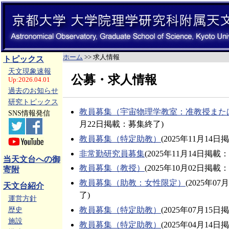
ホーム
>> 求人情報
トピックス
天文現象速報
公募・求人情報
Up:2026.04.01
過去のお知らせ
研究トピックス
教員募集（宇宙物理学教室：准教授また
SNS情報発信
月22日掲載：募集終了)
教員募集（特定助教）
(2025年11月14
非常勤研究員募集
(2025年11月14日掲載
当天文台への御
教員募集（教授）
(2025年10月02日掲載
寄附
教員募集（助教：女性限定）
(2025年0
天文台紹介
了)
運営方針
教員募集（特定助教）
(2025年07月15
歴史
施設
教員募集（特定助教）
(2025年04月14