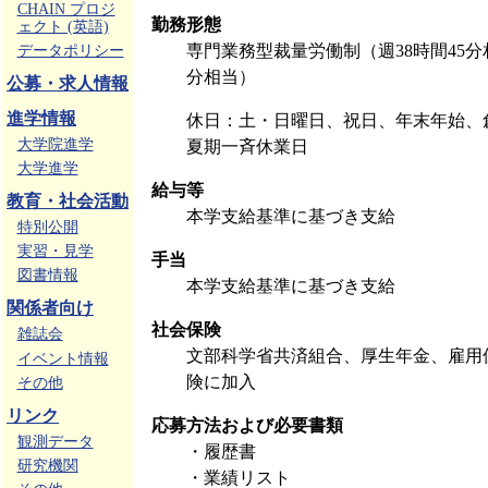
CHAIN プロジ
勤務形態
ェクト (英語)
専門業務型裁量労働制（週38時間45分相
データポリシー
分相当）
公募・求人情報
進学情報
休日：土・日曜日、祝日、年末年始、
大学院進学
夏期一斉休業日
大学進学
給与等
教育・社会活動
本学支給基準に基づき支給
特別公開
実習・見学
手当
図書情報
本学支給基準に基づき支給
関係者向け
社会保険
雑誌会
文部科学省共済組合、厚生年金、雇用
イベント情報
険に加入
その他
リンク
応募方法および必要書類
観測データ
・履歴書
研究機関
・業績リスト