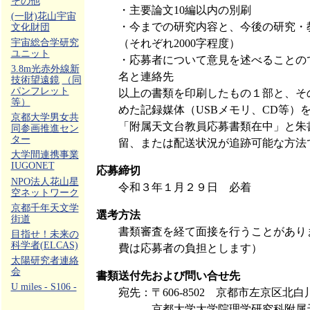
その他
・主要論文10編以内の別刷
(一財)花山宇宙
・今までの研究内容と、今後の研究・
文化財団
（それぞれ2000字程度）
宇宙総合学研究
ユニット
・応募者について意見を述べることの
3.8m光赤外線新
名と連絡先
技術望遠鏡
（同
パンフレット
以上の書類を印刷したもの１部と、その
等）
めた記録媒体（USBメモリ、CD等）
京都大学男女共
「附属天文台教員応募書類在中」と朱
同参画推進セン
ター
留、または配送状況が追跡可能な方法
大学間連携事業
IUGONET
応募締切
NPO法人花山星
令和３年１月２９日 必着
空ネットワーク
京都千年天文学
選考方法
街道
書類審査を経て面接を行うことがあり
目指せ！未来の
科学者(ELCAS)
費は応募者の負担とします）
太陽研究者連絡
会
書類送付先および問い合せ先
U miles - S106 -
宛先：〒606-8502 京都市左京区北
京都大学大学院理学研究科附属