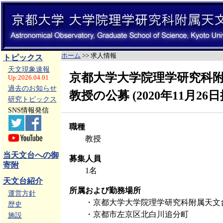
ホーム
>> 求人情報
トピックス
天文現象速報
京都大学大学院理学研究科
Up:2026.04.01
過去のお知らせ
教授の公募 (2020年11月26日
研究トピックス
SNS情報発信
職種
教授
当天文台への御
募集人員
寄附
1名
天文台紹介
所属および勤務場所
運営方針
・京都大学大学院理学研究科附属天文
歴史
・京都市左京区北白川追分町
施設