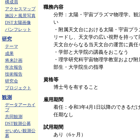
構成員
職務内容
アクセスマップ
分野：太陽・宇宙プラズマ物理学。観
施設と風景写真
い
DST太陽画像
・附属天文台における太陽・宇宙プラ
パンフレット
リードし、天文学の広い視野を持って
研究
天文台からなる当天文台の運営に責任
テーマ
・学部と大学院の講義をおこなう
成果
・理学研究科宇宙物理学教室および附
将来計画
部生・大学院生の指導
年次報告
技術報告
資格等
研究会
博士号を有すること
プロジェクト
観測
雇用期間
データアーカイ
着任：令和3年4月1日以降のできるだ
ブ
任期なし
共同観測
DST観測公募
試用期間
せいめい観測公
あり（6ヶ月）
募