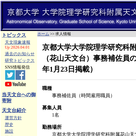
ホーム
>> 求人情報
トピックス
天文現象速報
京都大学大学院理学研究科
Up:2026.04.01
過去のお知らせ
（花山天文台）事務補佐員の公
研究トピックス
SNS情報発信
年1月23日掲載）
職種
当天文台への御
事務補佐員（時間雇用職員）
寄附
募集人員
天文台紹介
1名
運営方針
歴史
勤務場所
施設
京都大学大学院理学研究科附属花山天