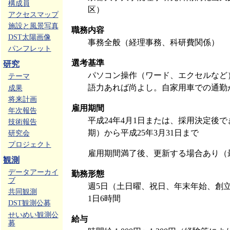
構成員
区）
アクセスマップ
施設と風景写真
職務内容
DST太陽画像
事務全般（経理事務、科研費関係）
パンフレット
選考基準
研究
パソコン操作（ワード、エクセルなど
テーマ
語力あれば尚よし。自家用車での通勤
成果
将来計画
雇用期間
年次報告
平成24年4月1日または、採用決定後
技術報告
期）から平成25年3月31日まで
研究会
プロジェクト
雇用期間満了後、更新する場合あり（
観測
データアーカイ
勤務形態
ブ
週5日（土日曜、祝日、年末年始、創
共同観測
1日6時間
DST観測公募
せいめい観測公
給与
募