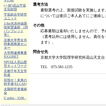
その他
選考方法
(一財)花山宇宙
文化財団
書類選考の上、面接試験を実施します
宇宙総合学研究
については後日ご本人あてにご連絡し
ユニット
3.8m光赤外線新
その他
技術望遠鏡
（同
応募書類は返却いたしませんので、予
パンフレット
等）
（選考以外には使用しません。責任を
京都大学男女共
ます）。
同参画推進セン
ター
問合せ先
大学間連携事業
IUGONET
京都大学大学院理学研究科花山天文台
NPO法人花山星
空ネットワーク
TEL 075-581-1235
京都千年天文学
街道
目指せ！未来の
科学者(ELCAS)
太陽研究者連絡
会
U miles - S106 -