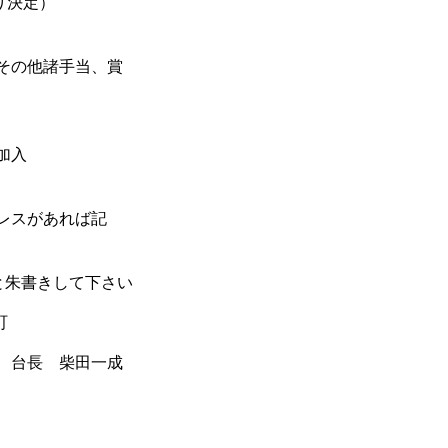
より決定）
その他諸手当、賞
加入
レスがあれば記
と朱書きして下さい
町
 台長 柴田一成