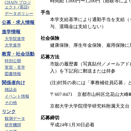
時間給 1,000円〜1,200円（経験等に
CHAIN プロジ
ェクト (英語)
手当
データポリシー
本学支給基準により通勤手当を支給（
公募・求人情報
与、退職金は支給しない）
進学情報
社会保険
大学院進学
健康保険、厚生年金保険、雇用保険に
大学進学
教育・社会活動
応募方法
特別公開
市販の履歴書（写真貼付／メールアド
実習・見学
入）を下記宛に郵送または持参
図書情報
(注)封筒の表には「事務補佐員応募」
関係者向け
雑誌会
〒607-8471 京都市山科区北花山大峰
イベント情報
その他
京都大学大学院理学研究科附属天文台
リンク
応募締切
観測データ
平成24年1月30日必着
研究機関