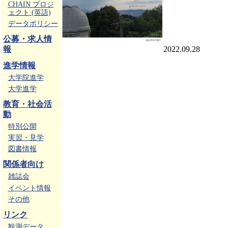
CHAIN プロジ
ェクト (英語)
データポリシー
公募・求人情
報
2022.09.28
進学情報
大学院進学
大学進学
教育・社会活
動
特別公開
実習・見学
図書情報
関係者向け
雑誌会
イベント情報
その他
リンク
観測データ