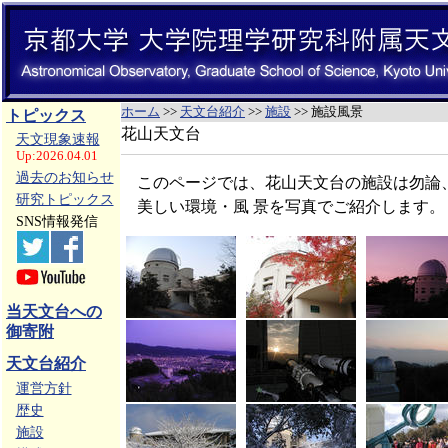
ホーム
>>
天文台紹介
>>
施設
>> 施設風景
トピックス
花山天文台
天文現象速報
Up:2026.04.01
過去のお知らせ
このページでは、花山天文台の施設は勿論
研究トピックス
美しい環境・風 景を写真でご紹介します。
SNS情報発信
当天文台への
御寄附
天文台紹介
運営方針
歴史
施設