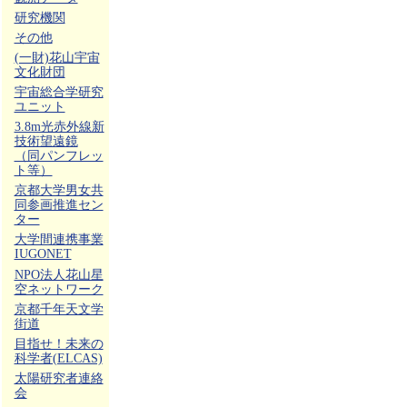
研究機関
その他
(一財)花山宇宙
文化財団
宇宙総合学研究
ユニット
3.8m光赤外線新
技術望遠鏡
（同パンフレッ
ト等）
京都大学男女共
同参画推進セン
ター
大学間連携事業
IUGONET
NPO法人花山星
空ネットワーク
京都千年天文学
街道
目指せ！未来の
科学者(ELCAS)
太陽研究者連絡
会