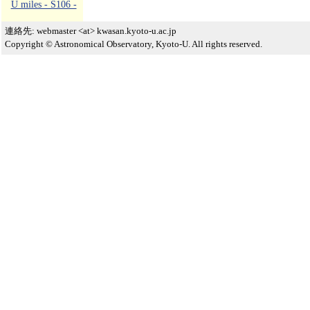
U miles - S106 -
連絡先: webmaster <at> kwasan.kyoto-u.ac.jp
Copyright © Astronomical Observatory, Kyoto-U. All rights reserved.