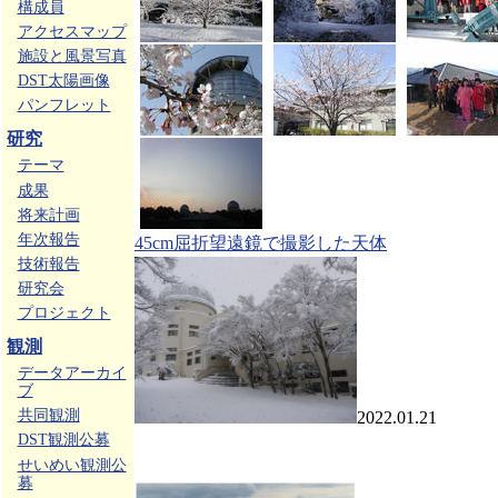
構成員
アクセスマップ
施設と風景写真
DST太陽画像
パンフレット
研究
テーマ
成果
将来計画
年次報告
45cm屈折望遠鏡で撮影した天体
技術報告
研究会
プロジェクト
観測
データアーカイ
ブ
共同観測
2022.01.21
DST観測公募
せいめい観測公
募