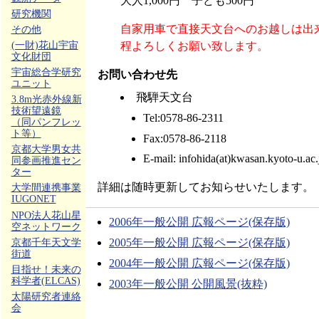
大人1,000円 子ども500円
研究機関
自家用車で直接天文台へのお越しは出
その他
程よろしくお願い致します。
(一財)花山宇宙
文化財団
宇宙総合学研究
お問い合わせ先
ユニット
飛騨天文台
3.8m光赤外線新
技術望遠鏡
Tel:0578-86-2311
（同パンフレッ
ト等）
Fax:0578-86-2118
京都大学男女共
E-mail: infohida(at)kwasan.kyoto-u.ac.
同参画推進セン
ター
詳細は随時更新してお知らせいたします。
大学間連携事業
IUGONET
NPO法人花山星
2006年一般公開 広報ページ(保存版)
空ネットワーク
2005年一般公開 広報ページ(保存版)
京都千年天文学
街道
2004年一般公開 広報ページ(保存版)
目指せ！未来の
科学者(ELCAS)
2003年一般公開 公開風景(抜粋)
太陽研究者連絡
会