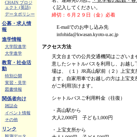
名、連絡先の他に
・見学者の総数・各
CHAIN プロジ
く記入してください。
ェクト (英語)
データポリシー
締切：６月２９日（金）必着
公募・求人情
E-mailでのお申し込み先
報
infohida@kwasan.kyoto-u.ac.jp
進学情報
アクセス方法
大学院進学
大学進学
天文台までの公共交通機関はございま
教育・社会活
意したシャトルバスを利用し、お越し
動
場は、（１）JR高山駅前（２）上宝支
特別公開
ます。自家用車でお越しの方は上宝支
実習・見学
がご利用頂けます。
図書情報
シャトルバスご利用料金（往復）
関係者向け
雑誌会
・高山駅から
イベント情報
大人2,000円 子ども1,000円
その他
リンク
・上宝支所から
観測データ