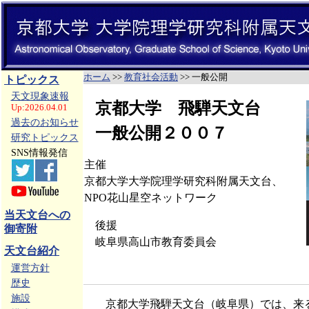
ホーム
>>
教育社会活動
>> 一般公開
トピックス
天文現象速報
京都大学 飛騨天文台
Up:2026.04.01
過去のお知らせ
一般公開２００７
研究トピックス
SNS情報発信
主催
京都大学大学院理学研究科附属天文台、
NPO花山星空ネットワーク
当天文台への
後援
御寄附
岐阜県高山市教育委員会
天文台紹介
運営方針
歴史
施設
京都大学飛騨天文台（岐阜県）では、来る20