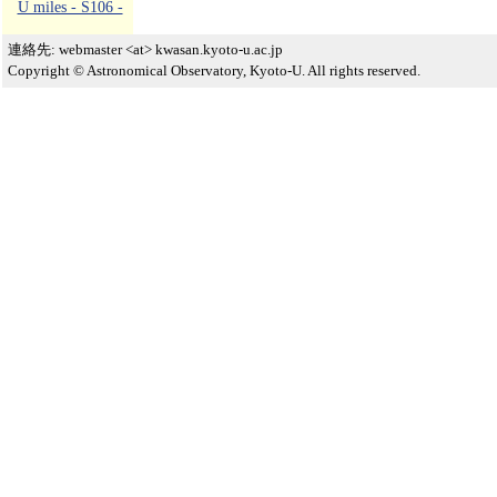
U miles - S106 -
連絡先: webmaster <at> kwasan.kyoto-u.ac.jp
Copyright © Astronomical Observatory, Kyoto-U. All rights reserved.