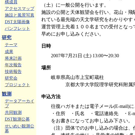
構成員
（土）に一般公開を行います。
アクセスマップ
施設の公開と天体観望会を行い、花山・飛
施設と風景写真
れている最先端の天文学研究をわかりやす
DST太陽画像
運営管理上先着１００名までの受付となっ
パンフレット
早めにお申し込みください。
研究
テーマ
日時
成果
2007年7月21日 (土) 13:00〜20:30
将来計画
年次報告
場所
技術報告
岐阜県高山市上宝町蔵柱
研究会
京都大学大学院理学研究科附属飛
プロジェクト
観測
申込方法
データアーカイ
往復ハガキまたは電子メール(E-mail)
ブ
共同観測
・住所 ・氏名 ・電話連絡先 ・E-m
DST観測公募
をお書きになってお申し込み下さい。
せいめい観測公
（注）団体でのお申し込みの場合は、
募