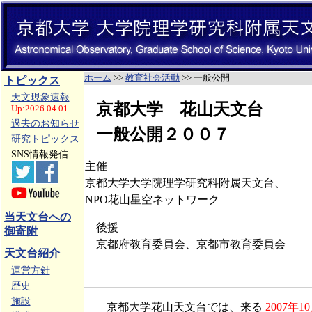
ホーム
>>
教育社会活動
>> 一般公開
トピックス
天文現象速報
京都大学 花山天文台
Up:2026.04.01
過去のお知らせ
一般公開２００７
研究トピックス
SNS情報発信
主催
京都大学大学院理学研究科附属天文台、
NPO花山星空ネットワーク
当天文台への
後援
御寄附
京都府教育委員会、京都市教育委員会
天文台紹介
運営方針
歴史
施設
京都大学花山天文台では、来る
2007年