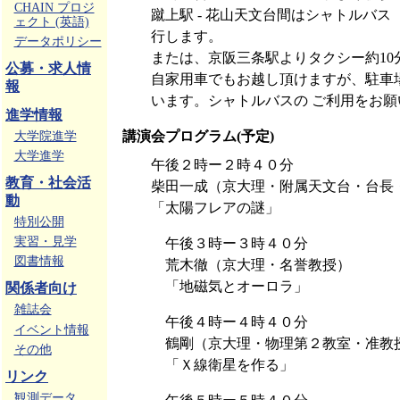
CHAIN プロジ
蹴上駅 - 花山天文台間はシャトルバス
ェクト (英語)
行します。
データポリシー
または、京阪三条駅よりタクシー約10分
公募・求人情
自家用車でもお越し頂けますが、駐車
報
います。シャトルバスの ご利用をお
進学情報
講演会プログラム(予定)
大学院進学
大学進学
午後２時ー２時４０分
教育・社会活
柴田一成（京大理・附属天文台・台長
動
「太陽フレアの謎」
特別公開
実習・見学
午後３時ー３時４０分
図書情報
荒木徹（京大理・名誉教授）
「地磁気とオーロラ」
関係者向け
雑誌会
午後４時ー４時４０分
イベント情報
鶴剛（京大理・物理第２教室・准教
その他
「Ｘ線衛星を作る」
リンク
観測データ