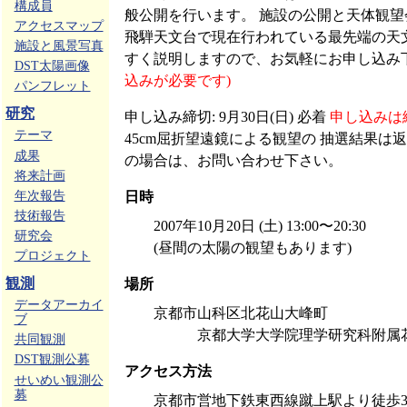
構成員
般公開を行います。 施設の公開と天体観
アクセスマップ
飛騨天文台で現在行われている最先端の天
施設と風景写真
すく説明しますので、お気軽にお申し込み
DST太陽画像
込みが必要です)
パンフレット
研究
申し込み締切: 9月30日(日) 必着
申し込みは
テーマ
45cm屈折望遠鏡による観望の 抽選結果は
成果
の場合は、お問い合わせ下さい。
将来計画
年次報告
日時
技術報告
2007年10月20日 (土) 13:00〜20:30
研究会
(昼間の太陽の観望もあります)
プロジェクト
観測
場所
データアーカイ
京都市山科区北花山大峰町
ブ
京都大学大学院理学研究科附属花
共同観測
DST観測公募
アクセス方法
せいめい観測公
募
京都市営地下鉄東西線蹴上駅より徒歩3