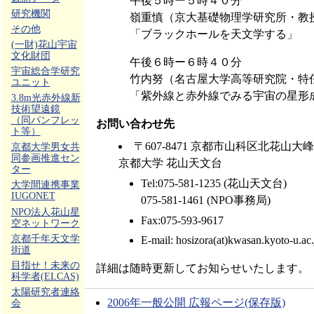
午後５時ー５時４０分
研究機関
嶺重慎（京大基礎物理学研究所・教
その他
「ブラックホールを天文学する」
(一財)花山宇宙
文化財団
午後６時ー６時４０分
宇宙総合学研究
竹内努（名古屋大学高等研究院・特
ユニット
「紫外線と赤外線でみる宇宙の星形
3.8m光赤外線新
技術望遠鏡
（同パンフレッ
お問い合わせ先
ト等）
〒607-8471 京都市山科区北花山大
京都大学男女共
同参画推進セン
京都大学 花山天文台
ター
Tel:075-581-1235 (花山天文台)
大学間連携事業
IUGONET
075-581-1461 (NPO事務局)
NPO法人花山星
Fax:075-593-9617
空ネットワーク
京都千年天文学
E-mail: hosizora(at)kwasan.kyoto-u.ac.
街道
目指せ！未来の
詳細は随時更新してお知らせいたします。
科学者(ELCAS)
太陽研究者連絡
2006年一般公開 広報ページ(保存版)
会