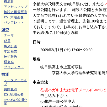
構成員
京都大学飛騨天文台(岐阜県)では、来たる
アクセスマップ
一般公開を行います。 施設の公開と天体
施設と風景写真
天文台で現在行われている最先端の天文学
DST太陽画像
く説明します。運営管理上、先着100名ま
パンフレット
ておりますので、お早めにお申し込み下さ
研究
申込締切: 7月10日(金) 必着
テーマ
成果
日時
将来計画
2009年8月1日 (土) 13:00〜20:30
年次報告
技術報告
場所
研究会
岐阜県高山市上宝町蔵柱
プロジェクト
京都大学大学院理学研究科附属飛
観測
データアーカイ
申込方法
ブ
共同観測
往復ハガキまたは電子メール(E-mail)で
DST観測公募
申し込み下さい。
せいめい観測公
(0)飛騨一般公開申込
募