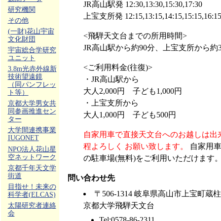
JR高山駅発 12:30,13:30,15:30,17:30
研究機関
上宝支所発 12:15,13:15,14:15,15:15,16:15,
その他
(一財)花山宇宙
<飛騨天文台までの所用時間>
文化財団
JR高山駅から約90分、上宝支所から約3
宇宙総合学研究
ユニット
<ご利用料金(往復)>
3.8m光赤外線新
技術望遠鏡
・JR高山駅から
（同パンフレッ
大人2,000円 子ども1,000円
ト等）
・上宝支所から
京都大学男女共
同参画推進セン
大人1,000円 子ども500円
ター
大学間連携事業
自家用車で直接天文台へのお越しは出
IUGONET
程よろしく お願い致します。
自家用車
NPO法人花山星
空ネットワーク
の駐車場(無料)をご利用いただけます
京都千年天文学
街道
問い合わせ先
目指せ！未来の
〒506-1314 岐阜県高山市上宝町蔵柱
科学者(ELCAS)
京都大学飛騨天文台
太陽研究者連絡
会
Tel:0578-86-2311