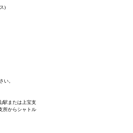
ス)
さい。
山駅または上宝支
支所からシャトル