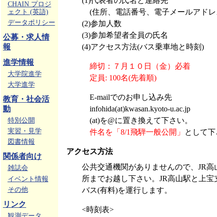
(1)代表者の氏名と連絡先
CHAIN プロジ
(住所、電話番号、電子メールアドレ
ェクト (英語)
データポリシー
(2)参加人数
(3)参加希望者全員の氏名
公募・求人情
報
(4)アクセス方法(バス乗車地と時刻)
進学情報
締切：７月１０日（金）必着
大学院進学
定員: 100名(先着順)
大学進学
E-mailでのお申し込み先
教育・社会活
動
infohida(at)kwasan.kyoto-u.ac.jp
(at)を@に置き換えて下さい。
特別公開
実習・見学
件名を「8/1飛騨一般公開」
として下
図書情報
アクセス方法
関係者向け
公共交通機関がありませんので、JR高
雑誌会
所までお越し下さい。JR高山駅と上宝
イベント情報
その他
バス(有料)を運行します。
リンク
<時刻表>
観測データ