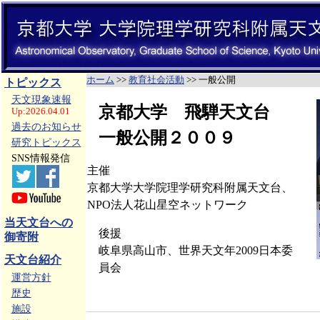
ホーム
>>
教育社会活動
>> 一般公開
トピックス
天文現象速報
京都大学 飛騨天文台
Up:2026.04.01
過去のお知らせ
一般公開２００９
研究トピックス
SNS情報発信
主催
京都大学大学院理学研究科附属天文台、
NPO法人花山星空ネットワーク
当天文台への
後援
御寄附
岐阜県高山市、世界天文年2009日本委
天文台紹介
員会
運営方針
歴史
施設