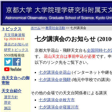
ホーム
>>
教育社会活動
>> 七夕講演会
トピックス
天文現象速報
七夕講演会のお知らせ (2010
Up:2026.04.01
過去のお知らせ
研究トピックス
京都大学花山・飛騨天文台も
全国同時七夕
SNS情報発信
す。
花山天文台は事前申込が必要
です。申
以下のリンク先をご覧下さい。
七夕講演会＠花山
(インターネット中継を
当天文台への御
七夕講演会＠飛騨
(地元中学校での講演)
寄附
天文台紹介
その他の会場での天文台関係者による講演
運営方針
七夕講演会＠枚方市
歴史
七夕講演会＠寝屋川市
施設