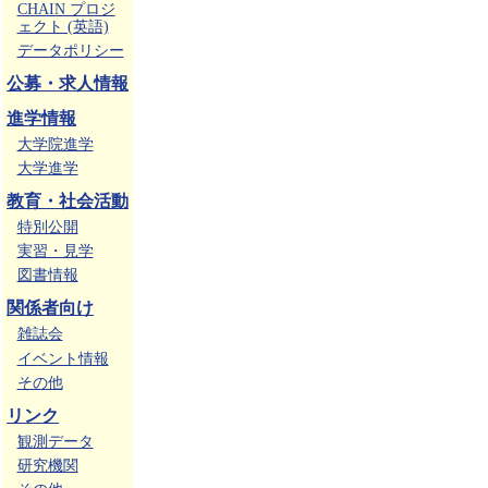
CHAIN プロジ
ェクト (英語)
データポリシー
公募・求人情報
進学情報
大学院進学
大学進学
教育・社会活動
特別公開
実習・見学
図書情報
関係者向け
雑誌会
イベント情報
その他
リンク
観測データ
研究機関