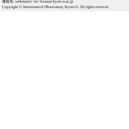
連絡先: webmaster <at> kwasan.kyoto-u.ac.jp
Copyright © Astronomical Observatory, Kyoto-U. All rights reserved.