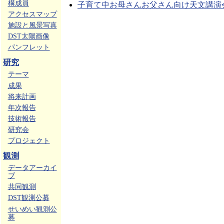
構成員
子育て中お母さんお父さん向け天文講演
アクセスマップ
施設と風景写真
DST太陽画像
パンフレット
研究
テーマ
成果
将来計画
年次報告
技術報告
研究会
プロジェクト
観測
データアーカイ
ブ
共同観測
DST観測公募
せいめい観測公
募