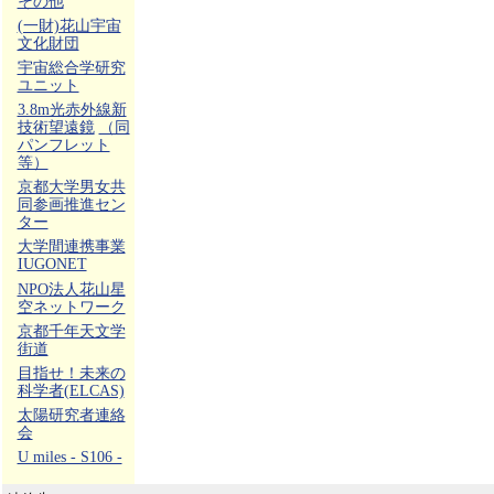
その他
(一財)花山宇宙
文化財団
宇宙総合学研究
ユニット
3.8m光赤外線新
技術望遠鏡
（同
パンフレット
等）
京都大学男女共
同参画推進セン
ター
大学間連携事業
IUGONET
NPO法人花山星
空ネットワーク
京都千年天文学
街道
目指せ！未来の
科学者(ELCAS)
太陽研究者連絡
会
U miles - S106 -